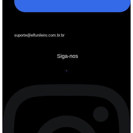
suporte@elfunileiro.com.br.br
Siga-nos
Instagram